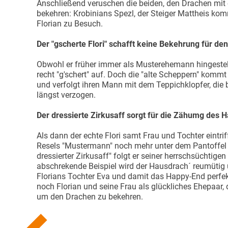
Anschließend veruschen die beiden, den Drachen mit e
bekehren: Krobinians Spezl, der Steiger Mattheis ko
Florian zu Besuch.
Der "gscherte Flori" schafft keine Bekehrung für d
Obwohl er früher immer als Musterehemann hingestellt
recht "g'schert" auf. Doch die "alte Scheppern" kommt
und verfolgt ihren Mann mit dem Teppichklopfer, die
längst verzogen.
Der dressierte Zirkusaff sorgt für die Zähumg des
Als dann der echte Flori samt Frau und Tochter eintriff
Resels "Mustermann" noch mehr unter dem Pantoffel st
dressierter Zirkusaff" folgt er seiner herrschsüchtigen
abschrekende Beispiel wird der Hausdrach´ reumütig 
Florians Tochter Eva und damit das Happy-End perfek
noch Florian und seine Frau als glückliches Ehepaar, d
um den Drachen zu bekehren.