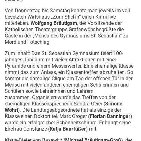
Von Donnerstag bis Samstag konnte man jeweils im voll
besetzten Wirtshaus „Zum Stich’n“ einen Krimi live
miterleben.
Wolfgang Bräutigam
, der Vorsitzende der
Katholischen Theatergruppe Grafenwöhr begrüßte die
Gäste in der „Mensa des Gymnasiums St. Sebastian“ zu
Mord und Totschlag.
Zum Inhalt: Das St. Sebastian Gymnasium feiert 100-
jähriges Jubiläum mit vielen Attraktionen mit einer
Pyramide und einem Messerwerfer. Eine ehemalige Klasse
nimmt das zum Anlass, ein Klassentreffen abzuhalten. So
kommt die damalige Clique am Tag der offenen Tür in der
Mensa mit vielen anderen ehemaligen Schülerinnen und
Schülern sowie Lehrerinnen und Lehrern
zusammen. Organisiert wurde das Treffen von der
ehemaligen Klassensprecherin Sandra Geier (
Simone
Wöhrl
). Die Landtagsabgeordnete hat als einzige der
Klasse einen Doktortitel. Marc Gröger
(Florian Danninger
)
wurde ein erfolgreicher Schönheitschirurg. Er bringt seine
Ehefrau Constanze (
Katja Baarfüßer
) mit.
Klaus-Dieter von Basewitz (
Michael Bräutigam-Groß
), der