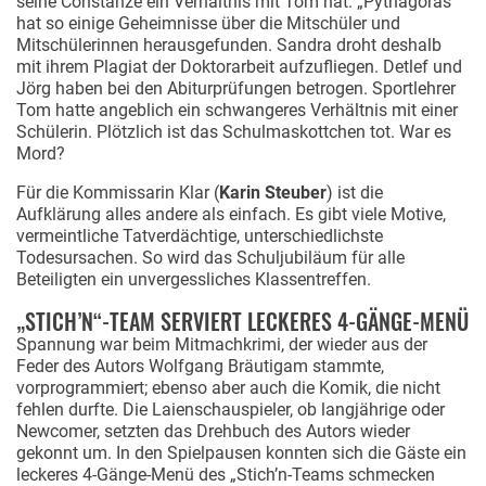
seine Constanze ein Verhältnis mit Tom hat. „Pythagoras“
hat so einige Geheimnisse über die Mitschüler und
Mitschülerinnen herausgefunden. Sandra droht deshalb
mit ihrem Plagiat der Doktorarbeit aufzufliegen. Detlef und
Jörg haben bei den Abiturprüfungen betrogen. Sportlehrer
Tom hatte angeblich ein schwangeres Verhältnis mit einer
Schülerin. Plötzlich ist das Schulmaskottchen tot. War es
Mord?
Für die Kommissarin Klar (
Karin Steuber
) ist die
Aufklärung alles andere als einfach. Es gibt viele Motive,
vermeintliche Tatverdächtige, unterschiedlichste
Todesursachen. So wird das Schuljubiläum für alle
Beteiligten ein unvergessliches Klassentreffen.
„STICH’N“-TEAM SERVIERT LECKERES 4-GÄNGE-MENÜ
Spannung war beim Mitmachkrimi, der wieder aus der
Feder des Autors Wolfgang Bräutigam stammte,
vorprogrammiert; ebenso aber auch die Komik, die nicht
fehlen durfte. Die Laienschauspieler, ob langjährige oder
Newcomer, setzten das Drehbuch des Autors wieder
gekonnt um. In den Spielpausen konnten sich die Gäste ein
leckeres 4-Gänge-Menü des „Stich’n-Teams schmecken