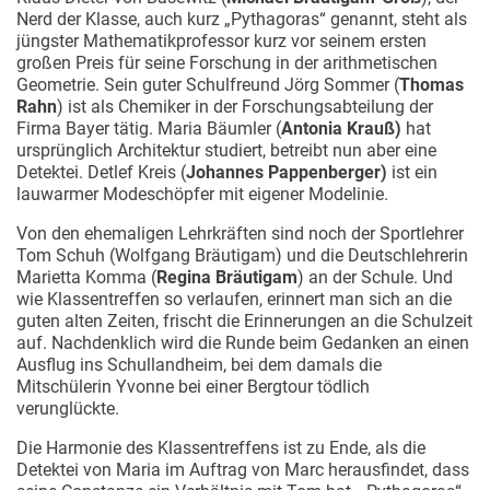
Nerd der Klasse, auch kurz „Pythagoras“ genannt, steht als
jüngster Mathematikprofessor kurz vor seinem ersten
großen Preis für seine Forschung in der arithmetischen
Geometrie. Sein guter Schulfreund Jörg Sommer (
Thomas
Rahn
) ist als Chemiker in der Forschungsabteilung der
Firma Bayer tätig. Maria Bäumler (
Antonia Krauß)
hat
ursprünglich Architektur studiert, betreibt nun aber eine
Detektei. Detlef Kreis (
Johannes Pappenberger)
ist ein
lauwarmer Modeschöpfer mit eigener Modelinie.
Von den ehemaligen Lehrkräften sind noch der Sportlehrer
Tom Schuh (Wolfgang Bräutigam) und die Deutschlehrerin
Marietta Komma (
Regina Bräutigam
) an der Schule. Und
wie Klassentreffen so verlaufen, erinnert man sich an die
guten alten Zeiten, frischt die Erinnerungen an die Schulzeit
auf. Nachdenklich wird die Runde beim Gedanken an einen
Ausflug ins Schullandheim, bei dem damals die
Mitschülerin Yvonne bei einer Bergtour tödlich
verunglückte.
Die Harmonie des Klassentreffens ist zu Ende, als die
Detektei von Maria im Auftrag von Marc herausfindet, dass